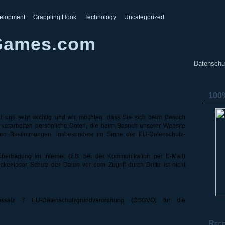
elopment
Grappling Hook
Technology
Uncategorized
Games.com
Datenschu
100%
t uns sehr wichtig und wir möchten, dass Sie sich beim Besuch
ir verarbeiten persönliche Daten, die beim Besuch unserer Website
en Bestimmungen, insbesondere im Sinne der EU-Datenschutz-
bertragung im Internet (z.B. bei der Kommunikation per E-Mail)
ckenloser Schutz der Daten vor dem Zugriff durch Dritte ist nicht
Abssatz 7 EU-Datenschutzgrundverordnung (DSGVO) für die
Rece