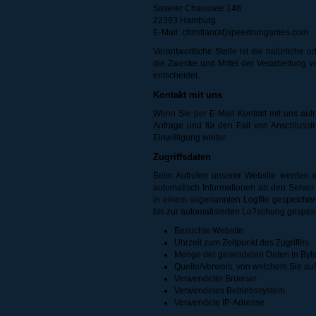
Saseler Chaussee 148
22393 Hamburg
E-Mail: christian(at)speedrungames.com
Verantwortliche Stelle ist die natürliche
die Zwecke und Mittel der Verarbeitung 
entscheidet.
Kontakt mit uns
Wenn Sie per E-Mail Kontakt mit uns au
Anfrage und für den Fall von Anschlussf
Einwilligung weiter.
Zugriffsdaten
Beim Aufrufen unserer Website werden
automatisch Informationen an den Server
in einem sogenannten Logfile gespeichert
bis zur automatisierten Lo?schung gespeic
Besuchte Website
Uhrzeit zum Zeitpunkt des Zugriffes
Menge der gesendeten Daten in Byt
Quelle/Verweis, von welchem Sie auf
Verwendeter Browser
Verwendetes Betriebssystem
Verwendete IP-Adresse