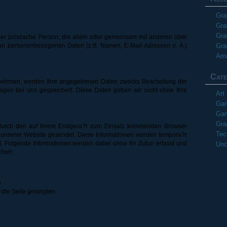
Gra
Gra
Gra
 oder juristische Person, die allein oder gemeinsam mit anderen über
von personenbezogenen Daten (z.B. Namen, E-Mail-Adressen o. Ä.)
Gra
Ama
Cate
fnehmen, werden Ihre angegebenen Daten zwecks Bearbeitung der
ragen bei uns gespeichert. Diese Daten geben wir nicht ohne Ihre
Art
Gam
Gam
Gra
 durch den auf Ihrem Endgera?t zum Einsatz kommenden Browser
Tec
 unserer Website gesendet. Diese Informationen werden tempora?r
. Folgende Informationen werden dabei ohne Ihr Zutun erfasst und
Unc
hert:
e
 die Seite gelangten