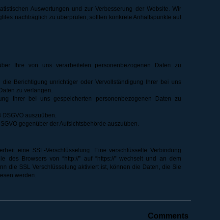
tatistischen Auswertungen und zur Verbesserung der Website. Wir
gfiles nachträglich zu überprüfen, sollten konkrete Anhaltspunkte auf
ber Ihre von uns verarbeiteten personenbezogenen Daten zu
ie Berichtigung unrichtiger oder Vervollständigung Ihrer bei uns
aten zu verlangen.
ng Ihrer bei uns gespeicherten personenbezogenen Daten zu
s. 3 DSGVO auszuüben.
 DSGVO gegenüber der Aufsichtsbehörde auszuüben.
erheit eine SSL-Verschlüsselung. Eine verschlüsselte Verbindung
e des Browsers von “http://” auf “https://” wechselt und an dem
n die SSL Verschlüsselung aktiviert ist, können die Daten, die Sie
elesen werden.
Comments