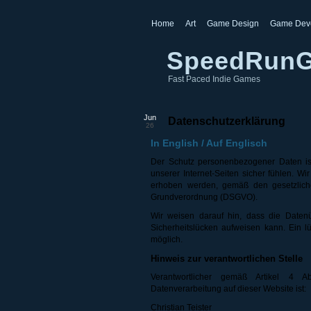
Home
Art
Game Design
Game Dev
SpeedRun
Fast Paced Indie Games
Jun
Datenschutzerklärung
26
In English / Auf Englisch
Der Schutz personenbezogener Daten is
unserer Internet-Seiten sicher fühlen. W
erhoben werden, gemäß den gesetzlich
Grundverordnung (DSGVO).
Wir weisen darauf hin, dass die Datenü
Sicherheitslücken aufweisen kann. Ein lü
möglich.
Hinweis zur verantwortlichen Stelle
Verantwortlicher gemäß Artikel 4 
Datenverarbeitung auf dieser Website ist:
Christian Teister